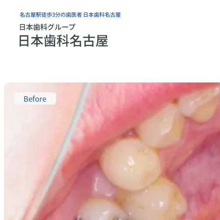
内
名古屋駅徒歩3分の歯医者 日本歯科名古屋
容
を
ス
キ
ッ
プ
Before